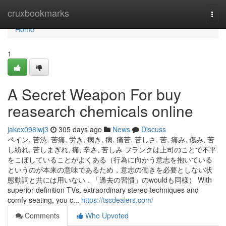
Home
cruxbookmarks
Togg
navi
Home
1
A Secret Weapon For buy
reasearch chemicals online
jakex098iwj3
305 days ago
News
Discuss
ペイン, 苦渋, 苦痛, 労き, 病き, 病, 痛苦, 苦しさ, 苦, 痛み, 傷み, 苦
し紛れ, 苦しまぎれ, 痛, 辛さ, 苦しみ フランクは上司のことで不平
をこぼしていることがよくある（行為に向かう意志を抱いている
というのが本来の意味であるため，意志の働きを必要としない状
態動詞と共には用いない．「過去の習慣」のwouldも同様） With
superior-definition TVs, extraordinary stereo techniques and
comfy seating, you c...
https://tscdealers.com/
Comments
Who Upvoted