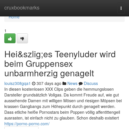
Home
cruxbookmarks
Togg
navi
Home
1
Hei&szlig;es Teenyluder wird
beim Gruppensex
unbarmherzig genagelt
louisz308gqa1
307 days ago
News
Discuss
In diesen kostenlosen XXX Clips geben die hemmungslosen
Darsteller grundsätzlich Vollgas. Da kommt Freude auf, wie gut
aussehende Damen mit willigen Mösen und riesigen Möpsen bei
krassen Gangbangs zum Höhepunkt durch genagelt werden.
Dass etliche heiße Pornostars beim Poppen völlig affentittengeil
ausrasten, ist einfach nicht zu glauben. Schon deshalb existiert
https://porno-porno.com/