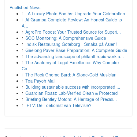
Published News
1
LA Luxury Photo Booths: Upgrade Your Celebration
1
AI Grampa Complete Review: An Honest Guide to
A...
1
AgroPro Foods: Your Trusted Source for Superi...
1
SOC Monitoring: A Comprehensive Guide
1
Indisk Restaurang Göteborg - Smaka på Asien!
1
Geelong Paver Base Preparation: A Complete Guide
1
The advancing landscape of philanthropic work a...
1
The Anatomy of Legal Excellence: Why Complex
Ca...
1
The Rock Gnome Bard: A Stone-Cold Musician
1
Toa Payoh Mall
1
Building sustainable success with incorporated ...
1
Guardian Roast: Lab-Verified Clean & Protected
1
Brietling Bentley Motors: A Heritage of Precisi...
1
IPTV: De Toekomst van Televisie?