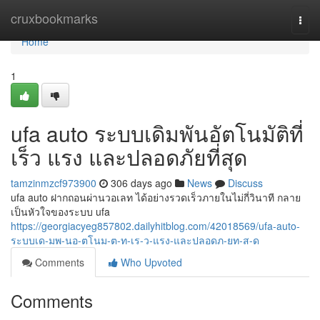
Home
cruxbookmarks
Togg
navi
Home
1
ufa auto ระบบเดิมพันอัตโนมัติที่
เร็ว แรง และปลอดภัยที่สุด
tamzinmzcf973900
306 days ago
News
Discuss
ufa auto ฝากถอนผ่านวอเลท ได้อย่างรวดเร็วภายในไม่กี่วินาที กลาย
เป็นหัวใจของระบบ ufa
https://georgiacyeg857802.dailyhitblog.com/42018569/ufa-auto-
ระบบเด-มพ-นอ-ตโนม-ต-ท-เร-ว-แรง-และปลอดภ-ยท-ส-ด
Comments
Who Upvoted
Comments