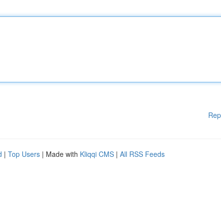
Rep
d
|
Top Users
| Made with
Kliqqi CMS
|
All RSS Feeds