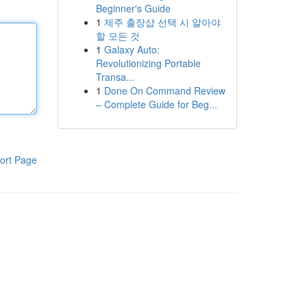
Beginner's Guide
1
제주 출장샵 선택 시 알아야
할 모든 것
1
Galaxy Auto:
Revolutionizing Portable
Transa...
1
Done On Command Review
– Complete Guide for Beg...
ort Page