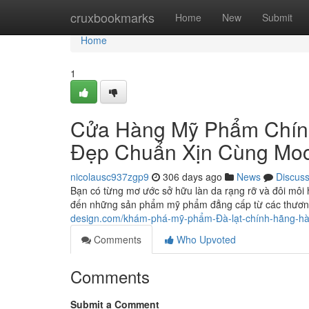
Home
cruxbookmarks
Home
New
Submit
Home
1
Cửa Hàng Mỹ Phẩm Chính
Đẹp Chuẩn Xịn Cùng Moc
nicolausc937zgp9
306 days ago
News
Discus
Bạn có từng mơ ước sở hữu làn da rạng rỡ và đôi môi
đến những sản phẩm mỹ phẩm đẳng cấp từ các thương h
design.com/khám-phá-mỹ-phẩm-Đà-lạt-chính-hãng-hàn
Comments
Who Upvoted
Comments
Submit a Comment