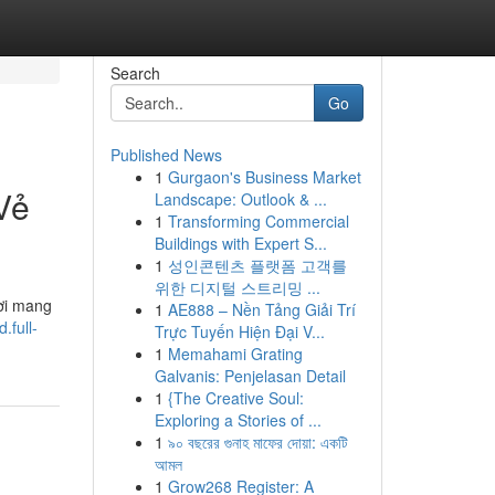
Search
Go
Published News
1
Gurgaon's Business Market
Vẻ
Landscape: Outlook & ...
1
Transforming Commercial
Buildings with Expert S...
1
성인콘텐츠 플랫폼 고객를
위한 디지털 스트리밍 ...
nơi mang
1
AE888 – Nền Tảng Giải Trí
.full-
Trực Tuyến Hiện Đại V...
1
Memahami Grating
Galvanis: Penjelasan Detail
1
{The Creative Soul:
Exploring a Stories of ...
1
৯০ বছরের গুনাহ মাফের দোয়া: একটি
আমল
1
Grow268 Register: A