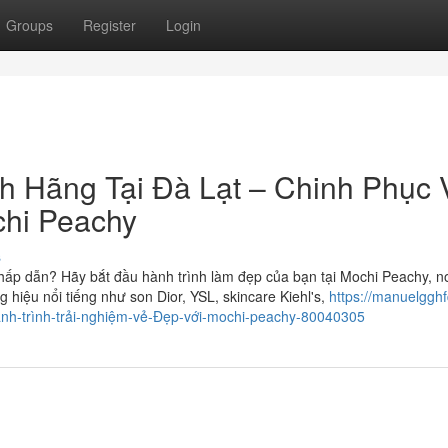
Groups
Register
Login
 Hãng Tại Đà Lạt – Chinh Phục 
hi Peachy
s
 hấp dẫn? Hãy bắt đầu hành trình làm đẹp của bạn tại Mochi Peachy, 
iệu nổi tiếng như son Dior, YSL, skincare Kiehl's,
https://manuelgghfd
h-trình-trải-nghiệm-vẻ-Đẹp-với-mochi-peachy-80040305