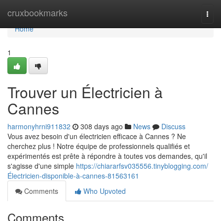
Home
cruxbookmarks
Togg
navi
Home
1
Trouver un Électricien à
Cannes
harmonyhrni911832
308 days ago
News
Discuss
Vous avez besoin d'un électricien efficace à Cannes ? Ne
cherchez plus ! Notre équipe de professionnels qualifiés et
expérimentés est prête à répondre à toutes vos demandes, qu'il
s'agisse d'une simple
https://chiararfsv035556.tinyblogging.com/
Électricien-disponible-à-cannes-81563161
Comments
Who Upvoted
Comments