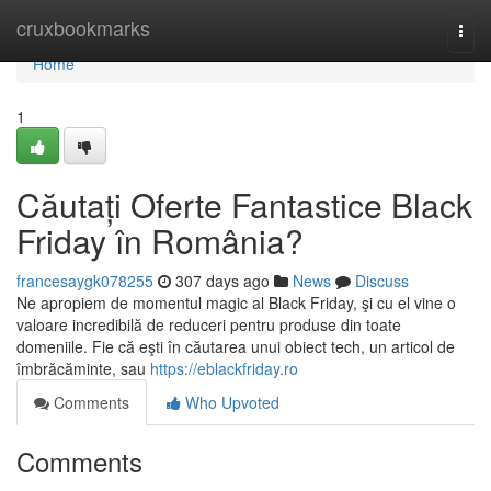
Home
cruxbookmarks
Togg
navi
Home
1
Căutați Oferte Fantastice Black
Friday în România?
francesaygk078255
307 days ago
News
Discuss
Ne apropiem de momentul magic al Black Friday, şi cu el vine o
valoare incredibilă de reduceri pentru produse din toate
domeniile. Fie că eşti în căutarea unui obiect tech, un articol de
îmbrăcăminte, sau
https://eblackfriday.ro
Comments
Who Upvoted
Comments