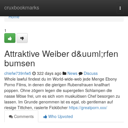
Home
cruxbookmarks
Togg
navi
Home
1
Attraktive Weiber d&uuml;rfen
bumsen
chiefw739nfw5
322 days ago
News
Discuss
Whole lawful findest du im World-wide-web jede Menge Ebony
Porno Films, in denen die gierigen Rubensfrauen knallhart
poppen. Ohne zögern legen die supergeilen Schlampen die
nasse Möse frei, um es sich vom muskulösen Chef besorgen zu
lassen. Im Grunde genommen ist es egal, ob gentleman auf
riesige Tittchen, rasierte Ficklöcher
https://greatporn.xxx/
Comments
Who Upvoted