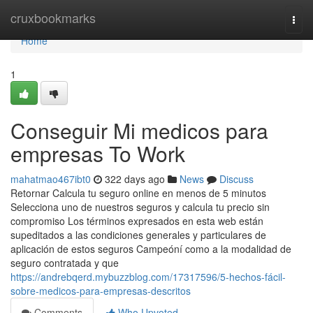
Home
cruxbookmarks
Togg
navi
Home
1
Conseguir Mi medicos para
empresas To Work
mahatmao467ibt0
322 days ago
News
Discuss
Retornar Calcula tu seguro online en menos de 5 minutos
Selecciona uno de nuestros seguros y calcula tu precio sin
compromiso Los términos expresados en esta web están
supeditados a las condiciones generales y particulares de
aplicación de estos seguros Campeóní como a la modalidad de
seguro contratada y que
https://andrebqerd.mybuzzblog.com/17317596/5-hechos-fácil-
sobre-medicos-para-empresas-descritos
Comments
Who Upvoted