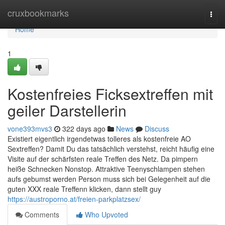
Home
cruxbookmarks
Togg
navi
Home
1
Kostenfreies Ficksextreffen mit
geiler Darstellerin
vone393mvs3
322 days ago
News
Discuss
Existiert eigentlich irgendetwas tolleres als kostenfreie AO
Sextreffen? Damit Du das tatsächlich verstehst, reicht häufig eine
Visite auf der schärfsten reale Treffen des Netz. Da pimpern
heiße Schnecken Nonstop. Attraktive Teenyschlampen stehen
aufs gebumst werden Person muss sich bei Gelegenheit auf die
guten XXX reale Treffenn klicken, dann stellt guy
https://austroporno.at/freien-parkplatzsex/
Comments
Who Upvoted