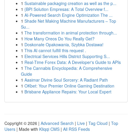
1
Sustainable packaging creation as well as the p...
1
{BPI Solution Empresas: A Total Overview f...
1
AI-Powered Search Engine Optimization The ...
1
Shade Net Making Machine Manufacturers – Top
Su...
1
The transformation in animal protection through...
1
How Many Oreos Do You Really Get?
1
Doskonałe Opakowania, Szybka Dostawa!
1
This AI cannot fulfill this request .
1
Electrical Services Hills District Supporting S...
1
Real-Time Forex Data: A Developer's Guide to APIs
1
The Cannabis Encyclopedia: A Comprehensive
Guide
1
Aasimar Divine Soul Sorcery: A Radiant Path
1
OKbet: Your Premier Online Gaming Destination
1
Brisbane Appliance Repairs: Your Local Expert
Copyright © 2026 |
Advanced Search
|
Live
|
Tag Cloud
|
Top
Users
| Made with
Kliqqi CMS
|
All RSS Feeds