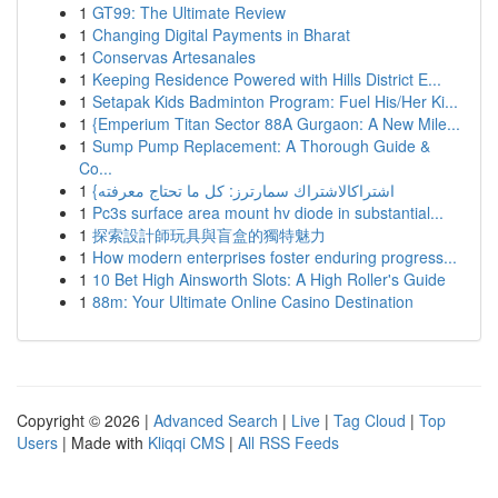
1
GT99: The Ultimate Review
1
Changing Digital Payments in Bharat
1
Conservas Artesanales
1
Keeping Residence Powered with Hills District E...
1
Setapak Kids Badminton Program: Fuel His/Her Ki...
1
{Emperium Titan Sector 88A Gurgaon: A New Mile...
1
Sump Pump Replacement: A Thorough Guide &
Co...
1
{اشتراكالاشتراك سمارترز: كل ما تحتاج معرفته
1
Pc3s surface area mount hv diode in substantial...
1
探索設計師玩具與盲盒的獨特魅力
1
How modern enterprises foster enduring progress...
1
10 Bet High Ainsworth Slots: A High Roller's Guide
1
88m: Your Ultimate Online Casino Destination
Copyright © 2026 |
Advanced Search
|
Live
|
Tag Cloud
|
Top
Users
| Made with
Kliqqi CMS
|
All RSS Feeds