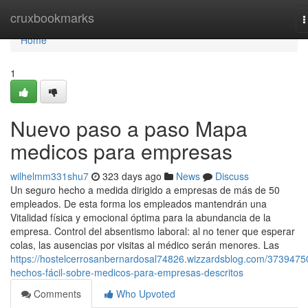
Home
cruxbookmarks
T
n
Home
1
Nuevo paso a paso Mapa
medicos para empresas
wilhelmm331shu7
323 days ago
News
Discuss
Un seguro hecho a medida dirigido a empresas de más de 50
empleados. De esta forma los empleados mantendrán una
Vitalidad física y emocional óptima para la abundancia de la
empresa. Control del absentismo laboral: al no tener que esperar
colas, las ausencias por visitas al médico serán menores. Las
https://hostelcerrosanbernardosal74826.wizzardsblog.com/3739475
hechos-fácil-sobre-medicos-para-empresas-descritos
Comments
Who Upvoted