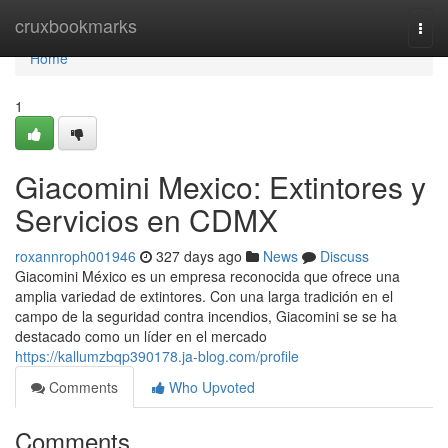
Home
cruxbookmarks
Togg
navi
Home
1
Giacomini Mexico: Extintores y
Servicios en CDMX
roxannroph001946
327 days ago
News
Discuss
Giacomini México es un empresa reconocida que ofrece una
amplia variedad de extintores. Con una larga tradición en el
campo de la seguridad contra incendios, Giacomini se se ha
destacado como un líder en el mercado
https://kallumzbqp390178.ja-blog.com/profile
Comments
Who Upvoted
Comments