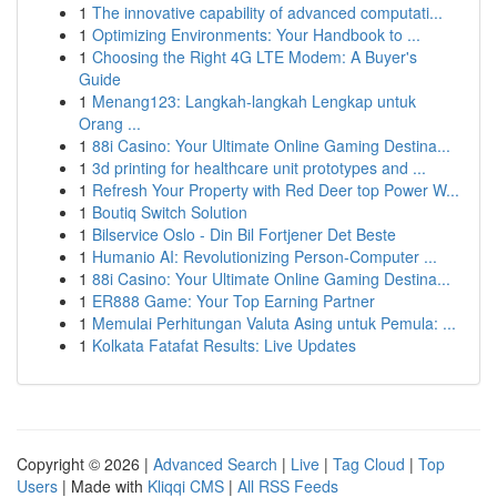
1
The innovative capability of advanced computati...
1
Optimizing Environments: Your Handbook to ...
1
Choosing the Right 4G LTE Modem: A Buyer's
Guide
1
Menang123: Langkah-langkah Lengkap untuk
Orang ...
1
88i Casino: Your Ultimate Online Gaming Destina...
1
3d printing for healthcare unit prototypes and ...
1
Refresh Your Property with Red Deer top Power W...
1
Boutiq Switch Solution
1
Bilservice Oslo - Din Bil Fortjener Det Beste
1
Humanio AI: Revolutionizing Person-Computer ...
1
88i Casino: Your Ultimate Online Gaming Destina...
1
ER888 Game: Your Top Earning Partner
1
Memulai Perhitungan Valuta Asing untuk Pemula: ...
1
Kolkata Fatafat Results: Live Updates
Copyright © 2026 |
Advanced Search
|
Live
|
Tag Cloud
|
Top
Users
| Made with
Kliqqi CMS
|
All RSS Feeds