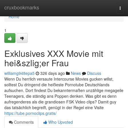
Home
cruxbookmarks
Togg
navi
Home
1
Exklusives XXX Movie mit
hei&szlig;er Frau
williamg948epa5
326 days ago
News
Discuss
Wenn Du herrlich versaute Intercourse Movies gucken willst,
solltest Du dringend die heißeste Pornotube Deutschlands
aufsuchen. Dort findest Du bekanntermaßen unzählige megageile
Teenagers, die ständig ans Poppen denken. Was gibt es denn
aufregenderes als die grandiosen FSK Video clips? Damit guy
das tatsächlich begreift, genügt in der Regel eine Visite
https://tube.pornoclips.gratis/
Comments
Who Upvoted