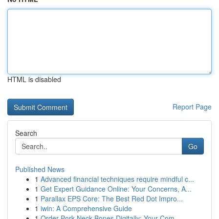
HTML is disabled
Report Page
Search
Go
Published News
1
Advanced financial techniques require mindful c...
1
Get Expert Guidance Online: Your Concerns, A...
1
Parallax EPS Core: The Best Red Dot Impro...
1
iwin: A Comprehensive Guide
1
Order Pork Neck Bones Digitally: Your Com...