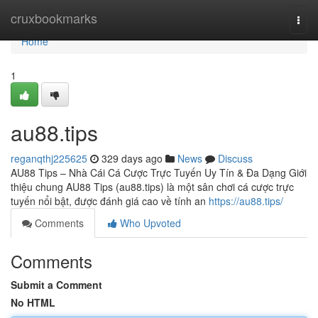
Home
cruxbookmarks
Togg
navi
Home
1
au88.tips
reganqthj225625
329 days ago
News
Discuss
AU88 Tips – Nhà Cái Cá Cược Trực Tuyến Uy Tín & Đa Dạng Giới
thiệu chung AU88 Tips (au88.tips) là một sân chơi cá cược trực
tuyến nổi bật, được đánh giá cao về tính an
https://au88.tips/
Comments
Who Upvoted
Comments
Submit a Comment
No HTML