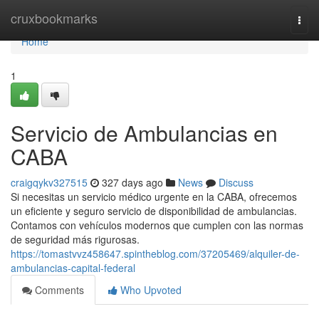
Home
cruxbookmarks
Togg
navi
Home
1
Servicio de Ambulancias en
CABA
craigqykv327515
327 days ago
News
Discuss
Si necesitas un servicio médico urgente en la CABA, ofrecemos
un eficiente y seguro servicio de disponibilidad de ambulancias.
Contamos con vehículos modernos que cumplen con las normas
de seguridad más rigurosas.
https://tomastvvz458647.spintheblog.com/37205469/alquiler-de-
ambulancias-capital-federal
Comments
Who Upvoted