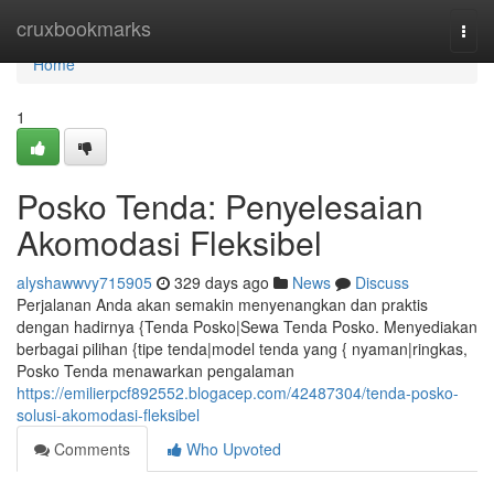
Home
cruxbookmarks
Togg
navi
Home
1
Posko Tenda: Penyelesaian
Akomodasi Fleksibel
alyshawwvy715905
329 days ago
News
Discuss
Perjalanan Anda akan semakin menyenangkan dan praktis
dengan hadirnya {Tenda Posko|Sewa Tenda Posko. Menyediakan
berbagai pilihan {tipe tenda|model tenda yang { nyaman|ringkas,
Posko Tenda menawarkan pengalaman
https://emilierpcf892552.blogacep.com/42487304/tenda-posko-
solusi-akomodasi-fleksibel
Comments
Who Upvoted