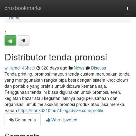
Home
cruxbookmarks
Togg
navi
Home
1
Distributor tenda promosi
williamd146hct9
326 days ago
News
Discuss
Tenda printing, promosi maupun tenda custom merupakan tenda
yang menggunakan rangka pipa besi dengan sistem knockdown
dan portable yang praktis untuk dibawa kemana saja.
Penggunaan tenda ini biasa digunakan untuk promosi, even,
kegiatan bazar atau kegiatan lainnya bagi perusahaan dan
organisasi untuk melakukan promosi produk atau jasa mereka.
Bahan
https://hankd210thu7.blogadvize.com/profile
Comments
Who Upvoted
Comments