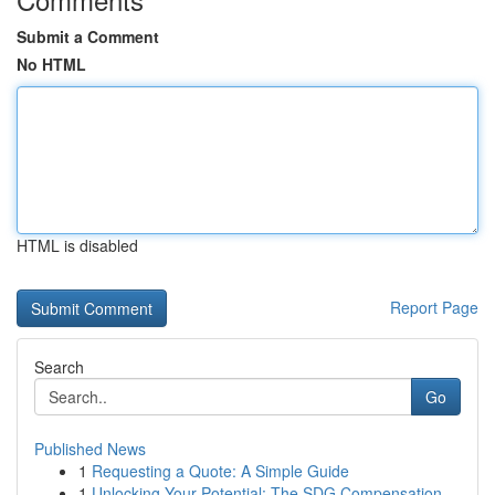
Submit a Comment
No HTML
HTML is disabled
Report Page
Search
Go
Published News
1
Requesting a Quote: A Simple Guide
1
Unlocking Your Potential: The SDG Compensation ...