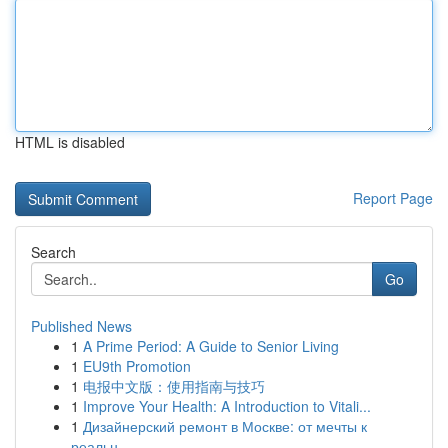
HTML is disabled
Report Page
Search
Go
Published News
1
A Prime Period: A Guide to Senior Living
1
EU9th Promotion
1
电报中文版：使用指南与技巧
1
Improve Your Health: A Introduction to Vitali...
1
Дизайнерский ремонт в Москве: от мечты к
реальн...