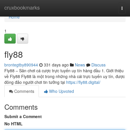
Home
cruxbookmarks
Togg
navi
Home
1
fly88
brontegtby890944
331 days ago
News
Discuss
Fly88 – Sân chơi cá cược trực tuyến uy tín hàng đầu 1. Giới thiệu
về Fly88 Fly88 là một trong những nhà cái trực tuyến uy tín, được
đông đảo người chơi tin tưởng tại
https://fly88.digital/
Comments
Who Upvoted
Comments
Submit a Comment
No HTML