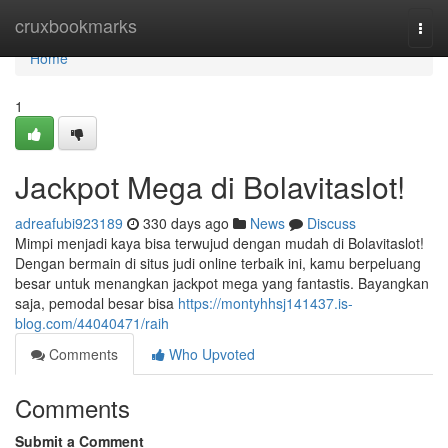
Home
cruxbookmarks
Togg
navi
Home
1
Jackpot Mega di Bolavitaslot!
adreafubi923189
330 days ago
News
Discuss
Mimpi menjadi kaya bisa terwujud dengan mudah di Bolavitaslot!
Dengan bermain di situs judi online terbaik ini, kamu berpeluang
besar untuk menangkan jackpot mega yang fantastis. Bayangkan
saja, pemodal besar bisa
https://montyhhsj141437.is-
blog.com/44040471/raih
Comments
Who Upvoted
Comments
Submit a Comment