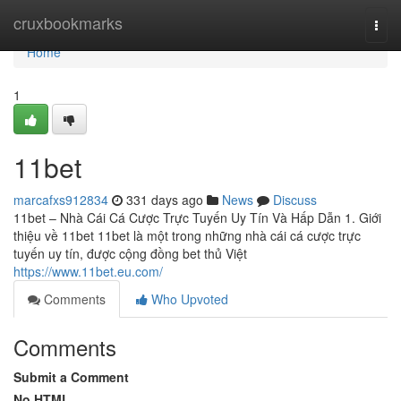
Home
cruxbookmarks
Togg
navi
Home
1
11bet
marcafxs912834
331 days ago
News
Discuss
11bet – Nhà Cái Cá Cược Trực Tuyến Uy Tín Và Hấp Dẫn 1. Giới
thiệu về 11bet 11bet là một trong những nhà cái cá cược trực
tuyến uy tín, được cộng đồng bet thủ Việt
https://www.11bet.eu.com/
Comments
Who Upvoted
Comments
Submit a Comment
No HTML