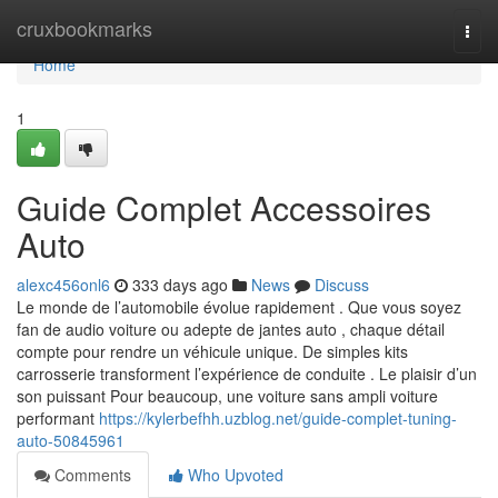
Home
cruxbookmarks
Togg
navi
Home
1
Guide Complet Accessoires
Auto
alexc456onl6
333 days ago
News
Discuss
Le monde de l’automobile évolue rapidement . Que vous soyez
fan de audio voiture ou adepte de jantes auto , chaque détail
compte pour rendre un véhicule unique. De simples kits
carrosserie transforment l’expérience de conduite . Le plaisir d’un
son puissant Pour beaucoup, une voiture sans ampli voiture
performant
https://kylerbefhh.uzblog.net/guide-complet-tuning-
auto-50845961
Comments
Who Upvoted