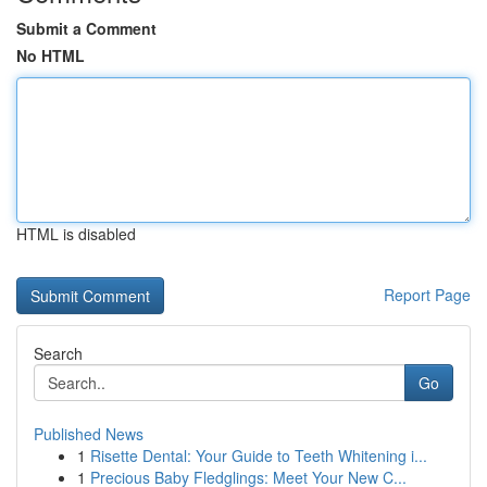
Submit a Comment
No HTML
HTML is disabled
Report Page
Search
Go
Published News
1
Risette Dental: Your Guide to Teeth Whitening i...
1
Precious Baby Fledglings: Meet Your New C...