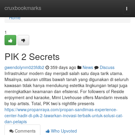
Home
cruxbookmarks
Togg
navi
Home
1
PIK 2 Secrets
gwendolynm023fdb2
359 days ago
News
Discuss
Infrastruktur modern day menjadi salah satu daya tarik utama.
Misalnya, saluran utilitas bawah tanah yang digunakan di seluruh
kawasan tidak hanya mendukung estetika lingkungan tetapi juga
meningkatkan keamanan dan efisiensi. For followers of Reside
enjoyment and karaoke, Mimi Livehouse offers Mandarin reveals
by top artists. Total, PIK two’s nightlife presents
https://www.propanraya.com/propan-sandimas-experience-
center-hadir-di-pik-2-tawarkan-inovasi-terbaik-untuk-solusi-cat-
dan-pelapis
Comments
Who Upvoted