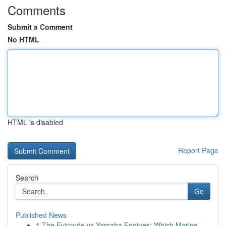
Comments
Submit a Comment
No HTML
HTML is disabled
Report Page
Search
Go
Published News
1
The Evinrude vs Yamaha Engines: Which Marine...