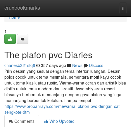
Home
cruxbookmarks
Togg
navi
Home
1
The plafon pvc Diaries
charlesb321sfq6
357 days ago
News
Discuss
Pilih desain yang sesuai dengan tema interior ruangan. Desain
polos cocok untuk tema minimalis, sementara motif kayu cocok
untuk tema klasik atau rustic. Warna-warna cerah dan artistik bisa
dipilih untuk tema modern dan kreatif. Assembly area resort
biasanya berbentuk memanjang dengan gaya plafon yang juga
memanjang berbentuk kotakan. Lampu tempel
https://www.propanraya.com/mewarnai-plafon-pvc-dengan-cat-
sengkote-dtm
Comments
Who Upvoted