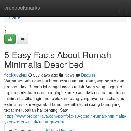
Home
cruxbookmarks
Togg
navi
Home
1
5 Easy Facts About Rumah
Minimalis Described
fidelc602kij6
357 days ago
News
Discuss
Warna abu-abu dan putih menciptakan tampilan yang bersih dan
present day. Rumah ini sangat cocok untuk Anda yang tinggal di
region perkotaan dan menginginkan kesan eksklusif namun tetap
minimalis. Jika ingin menciptakan ruang yang nyaman sekaligus
estetis untuk menyambut tamu, memilih kursi ruang tamu yang
tepat merupakan hal penting. Saat
https://www.propanraya.com/portfolio/10-desain-rumah-minimalis-
yang-keren-untuk-keluarga-baru
Comments
Who Upvoted