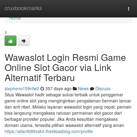
Home
cruxbookmarks
Togg
navi
Home
1
Wawaslot Login Resmi Game
Online Slot Gacor via Link
Alternatif Terbaru
stepheno159nfw2
357 days ago
News
Discuss
Situs Wawaslot hadir sebagai solusi terbaik untuk penggemar
game online slot yang menginginkan pengalaman bermain lancar
dan anti ribet. Melalui layanan wawaslot login yang cepat, pemain
bisa langsung mengakses ratusan permainan slot gacor dari
berbagai provider populer. Jika Anda kesulitan mengakses
domain utama, tersedia pilihan wawaslot alternatif yang aman
https://allanf689vsk3.theideasblog.com/profile