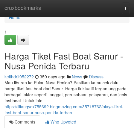
Home
cruxbookmarks
Togg
navi
Home
1
Harga Tiket Fast Boat Sanur -
Nusa Penida Terbaru
keithdrjt952272
359 days ago
News
Discuss
Mau liburan ke Pulau Nusa Penida? Pastikan kamu cek dulu
harga tiket fast boat dari Sanur. Harga fluktuatif tergantung pada
berbagai faktor seperti tanggal, perusahaan pelayaran, dan jenis
fast boat. Untuk info
https://lilianqycx755692.blogmazing.com/35718762/biaya-tiket-
fast-boat-sanur-nusa-penida-terbaru
Comments
Who Upvoted