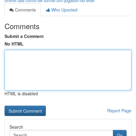
online-tais-como-se-tornar-um-jogador-do-elite
Comments
Who Upvoted
Comments
Submit a Comment
No HTML
HTML is disabled
Report Page
Search
Go