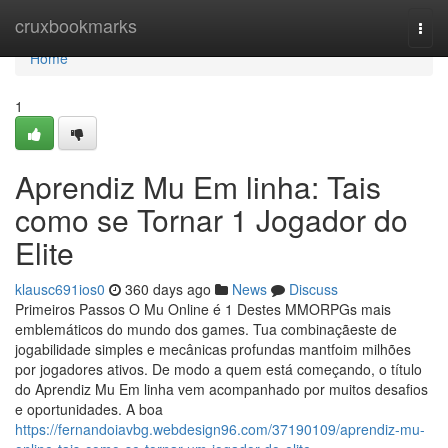
Home
cruxbookmarks
Togg
navi
Home
1
Aprendiz Mu Em linha: Tais
como se Tornar 1 Jogador do
Elite
klausc691ios0
360 days ago
News
Discuss
Primeiros Passos O Mu Online é 1 Destes MMORPGs mais
emblemáticos do mundo dos games. Tua combinaçãeste de
jogabilidade simples e mecânicas profundas mantfoim milhões
por jogadores ativos. De modo a quem está começando, o título
do Aprendiz Mu Em linha vem acompanhado por muitos desafios
e oportunidades. A boa
https://fernandoiavbg.webdesign96.com/37190109/aprendiz-mu-