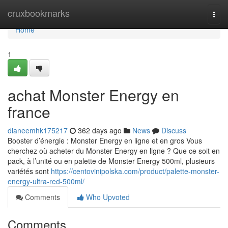
Home
cruxbookmarks
Togg
navi
Home
1
achat Monster Energy en
france
dianeemhk175217
362 days ago
News
Discuss
Booster d’énergie : Monster Energy en ligne et en gros Vous
cherchez où acheter du Monster Energy en ligne ? Que ce soit en
pack, à l’unité ou en palette de Monster Energy 500ml, plusieurs
variétés sont
https://centovinipolska.com/product/palette-monster-
energy-ultra-red-500ml/
Comments
Who Upvoted
Comments