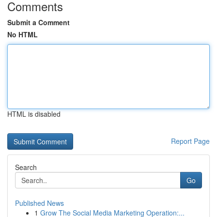
Comments
Submit a Comment
No HTML
HTML is disabled
Report Page
Search
Go
Published News
1
Grow The Social Media Marketing Operation:...