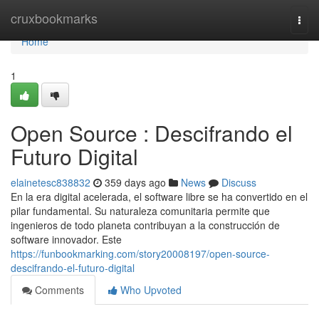
Home
cruxbookmarks
Togg
navi
Home
1
Open Source : Descifrando el
Futuro Digital
elainetesc838832
359 days ago
News
Discuss
En la era digital acelerada, el software libre se ha convertido en el
pilar fundamental. Su naturaleza comunitaria permite que
ingenieros de todo planeta contribuyan a la construcción de
software innovador. Este
https://funbookmarking.com/story20008197/open-source-
descifrando-el-futuro-digital
Comments
Who Upvoted