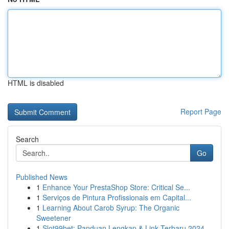
HTML is disabled
Report Page
Search
Go
Published News
1
Enhance Your PrestaShop Store: Critical Se...
1
Serviços de Pintura Profissionais em Capital...
1
Learning About Carob Syrup: The Organic
Sweetener
1
Slot99bet: Panduan Lengkap & Link Terbaru 2024