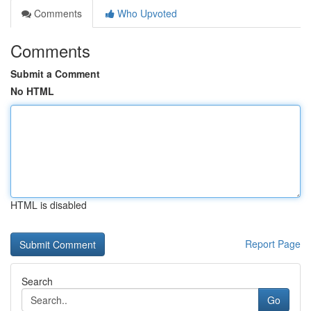
Comments
Who Upvoted
Comments
Submit a Comment
No HTML
HTML is disabled
Report Page
Search
Go