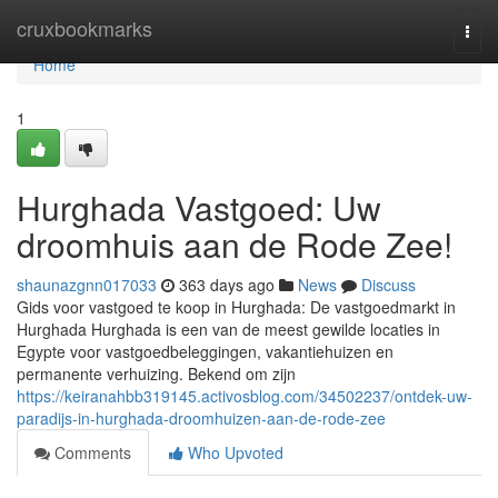
Home
cruxbookmarks
Togg
navi
Home
1
Hurghada Vastgoed: Uw
droomhuis aan de Rode Zee!
shaunazgnn017033
363 days ago
News
Discuss
Gids voor vastgoed te koop in Hurghada: De vastgoedmarkt in
Hurghada Hurghada is een van de meest gewilde locaties in
Egypte voor vastgoedbeleggingen, vakantiehuizen en
permanente verhuizing. Bekend om zijn
https://keiranahbb319145.activosblog.com/34502237/ontdek-uw-
paradijs-in-hurghada-droomhuizen-aan-de-rode-zee
Comments
Who Upvoted