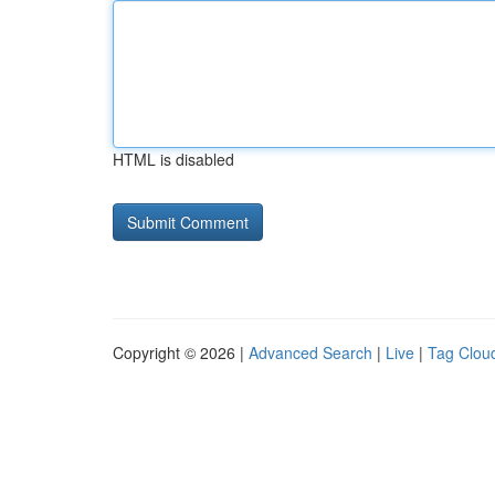
HTML is disabled
Copyright © 2026 |
Advanced Search
|
Live
|
Tag Clou