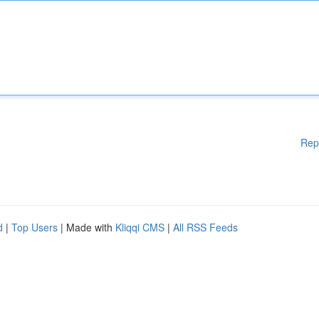
Rep
d
|
Top Users
| Made with
Kliqqi CMS
|
All RSS Feeds