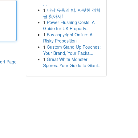
...
1
다낭 유흥의 밤, 짜릿한 경험
을 찾아서!
1
Power Flushing Costs: A
Guide for UK Property...
1
Buy copyright Online: A
Risky Proposition
1
Custom Stand Up Pouches:
Your Brand, Your Packa...
1
Great White Monster
ort Page
Spores: Your Guide to Giant...