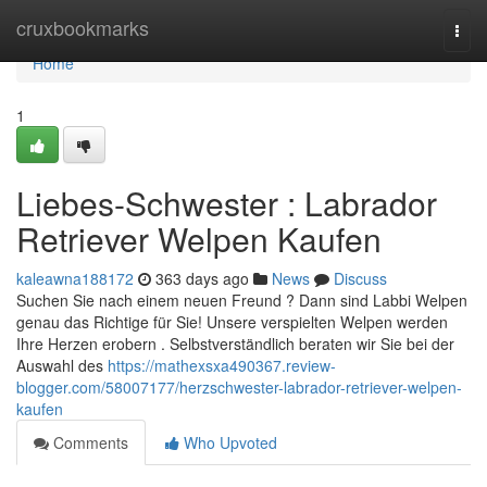
Home
cruxbookmarks
Togg
navi
Home
1
Liebes-Schwester : Labrador
Retriever Welpen Kaufen
kaleawna188172
363 days ago
News
Discuss
Suchen Sie nach einem neuen Freund ? Dann sind Labbi Welpen
genau das Richtige für Sie! Unsere verspielten Welpen werden
Ihre Herzen erobern . Selbstverständlich beraten wir Sie bei der
Auswahl des
https://mathexsxa490367.review-
blogger.com/58007177/herzschwester-labrador-retriever-welpen-
kaufen
Comments
Who Upvoted