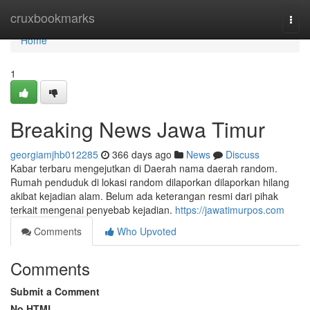
Home
cruxbookmarks
Togg
navi
Home
1
Breaking News Jawa Timur
georgiamjhb012285
366 days ago
News
Discuss
Kabar terbaru mengejutkan di Daerah nama daerah random.
Rumah penduduk di lokasi random dilaporkan dilaporkan hilang
akibat kejadian alam. Belum ada keterangan resmi dari pihak
terkait mengenai penyebab kejadian.
https://jawatimurpos.com
Comments
Who Upvoted
Comments
Submit a Comment
No HTML