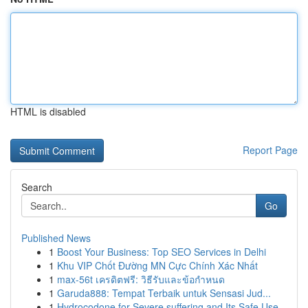
HTML is disabled
Report Page
Search
Go
Published News
1
Boost Your Business: Top SEO Services in Delhi
1
Khu VIP Chốt Đường MN Cực Chính Xác Nhất
1
max-56t เครดิตฟรี: วิธีรับและข้อกำหนด
1
Garuda888: Tempat Terbaik untuk Sensasi Jud...
1
Hydrocodone for Severe suffering and Its Safe Use