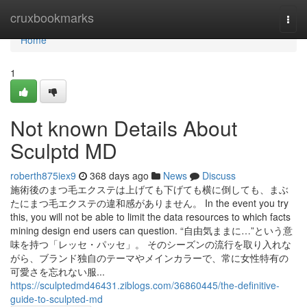
Home
cruxbookmarks
Togg
navi
Home
1
Not known Details About
Sculptd MD
roberth875iex9
368 days ago
News
Discuss
施術後のまつ毛エクステは上げても下げても横に倒しても、まぶ
たにまつ毛エクステの違和感がありません。 In the event you try
this, you will not be able to limit the data resources to which facts
mining design end users can question. “自由気ままに…”という意
味を持つ「レッセ・パッセ」。 そのシーズンの流行を取り入れな
がら、ブランド独自のテーマやメインカラーで、常に女性特有の
可愛さを忘れない服...
https://sculptedmd46431.ziblogs.com/36860445/the-definitive-
guide-to-sculpted-md