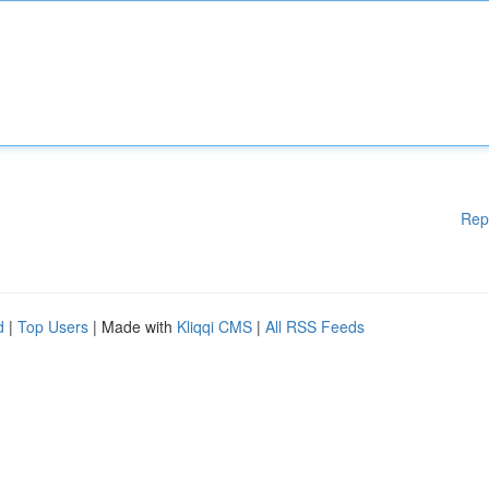
Rep
d
|
Top Users
| Made with
Kliqqi CMS
|
All RSS Feeds