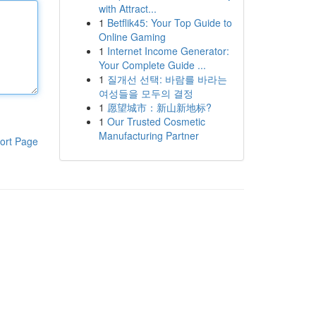
with Attract...
1
Betflik45: Your Top Guide to
Online Gaming
1
Internet Income Generator:
Your Complete Guide ...
1
질개선 선택: 바람를 바라는
여성들을 모두의 결정
1
愿望城市：新山新地标?
1
Our Trusted Cosmetic
Manufacturing Partner
ort Page