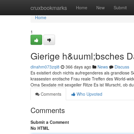
Home
cruxbookmarks
Home
New
Submit
Home
1
Gierige h&uuml;bsches 
dinahm073zqi8
366 days ago
News
Discuss
Es existiert doch nichts aufregenderes als grandiose S
krassesten erotische Frau reale Treffen des World-wide
Oma Sexdate mit sexgeiler Ritze Es ist Wurscht, ob d
Comments
Who Upvoted
Comments
Submit a Comment
No HTML