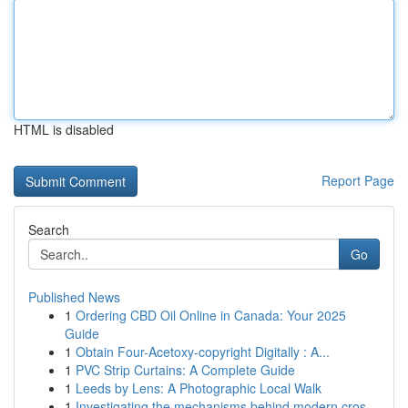
HTML is disabled
Report Page
Search
Go
Published News
1
Ordering CBD Oil Online in Canada: Your 2025
Guide
1
Obtain Four-Acetoxy-copyright Digitally : A...
1
PVC Strip Curtains: A Complete Guide
1
Leeds by Lens: A Photographic Local Walk
1
Investigating the mechanisms behind modern cros...