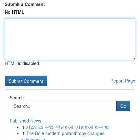
Submit a Comment
No HTML
HTML is disabled
Report Page
Search
Go
Published News
1
시알리스 구입: 안전하게, 저렴하게 하는 법
1
The Role modern philanthropy changes
communitie...