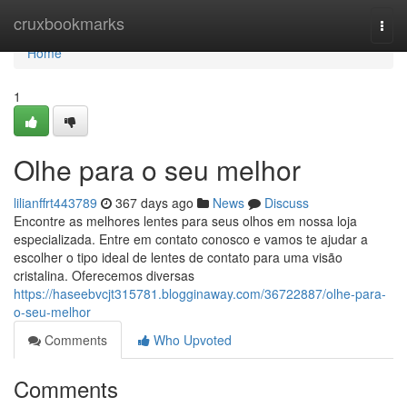
Home
cruxbookmarks
Togg
navi
Home
1
Olhe para o seu melhor
lilianffrt443789
367 days ago
News
Discuss
Encontre as melhores lentes para seus olhos em nossa loja
especializada. Entre em contato conosco e vamos te ajudar a
escolher o tipo ideal de lentes de contato para uma visão
cristalina. Oferecemos diversas
https://haseebvcjt315781.blogginaway.com/36722887/olhe-para-
o-seu-melhor
Comments
Who Upvoted
Comments