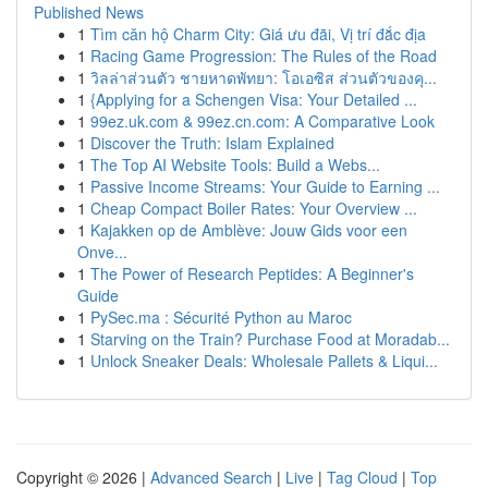
Published News
1
Tìm căn hộ Charm City: Giá ưu đãi, Vị trí đắc địa
1
Racing Game Progression: The Rules of the Road
1
วิลล่าส่วนตัว ชายหาดพัทยา: โอเอซิส ส่วนตัวของคุ...
1
{Applying for a Schengen Visa: Your Detailed ...
1
99ez.uk.com & 99ez.cn.com: A Comparative Look
1
Discover the Truth: Islam Explained
1
The Top AI Website Tools: Build a Webs...
1
Passive Income Streams: Your Guide to Earning ...
1
Cheap Compact Boiler Rates: Your Overview ...
1
Kajakken op de Amblève: Jouw Gids voor een
Onve...
1
The Power of Research Peptides: A Beginner's
Guide
1
PySec.ma : Sécurité Python au Maroc
1
Starving on the Train? Purchase Food at Moradab...
1
Unlock Sneaker Deals: Wholesale Pallets & Liqui...
Copyright © 2026 |
Advanced Search
|
Live
|
Tag Cloud
|
Top