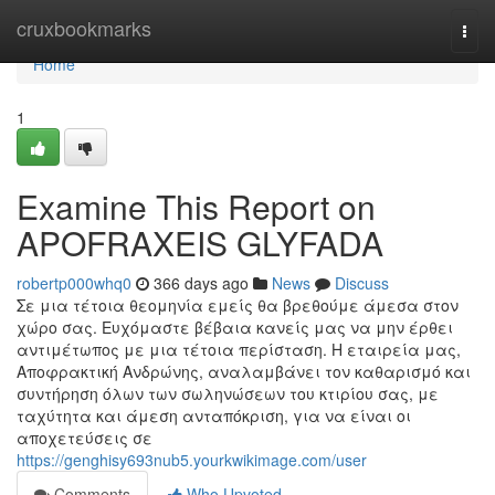
Home
cruxbookmarks
Togg
navi
Home
1
Examine This Report on
APOFRAXEIS GLYFADA
robertp000whq0
366 days ago
News
Discuss
Σε μια τέτοια θεομηνία εμείς θα βρεθούμε άμεσα στον
χώρο σας. Ευχόμαστε βέβαια κανείς μας να μην έρθει
αντιμέτωπος με μια τέτοια περίσταση. Η εταιρεία μας,
Αποφρακτική Ανδρώνης, αναλαμβάνει τον καθαρισμό και
συντήρηση όλων των σωληνώσεων του κτιρίου σας, με
ταχύτητα και άμεση ανταπόκριση, για να είναι οι
αποχετεύσεις σε
https://genghisy693nub5.yourkwikimage.com/user
Comments
Who Upvoted