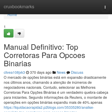
Home
cruxbookmarks
Togg
navi
Home
1
Manual Definitivo: Top
Corretoras Para Opcoes
Binarias
clivea108jxk3
370 days ago
News
Discuss
O mercado de opções binárias está em expansão drasticamente
nos últimos anos, chamando a atenção de inúmeros de
negociadores nacionais. Contudo, selecionar as Melhores
Corretoras Para Opções Binárias é um verdadeiro quebra-cabeça
para iniciantes. Segundo informações da Reuters, o montante de
operações em opções binárias expandiu mais de 40% apenas
https://liquidacaorapida2.p2blogs.com/35335280/analise-