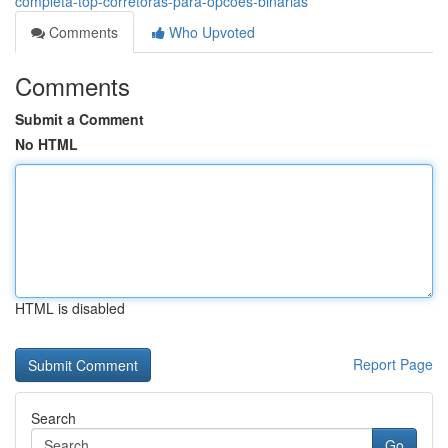
completa-top-corretoras-para-opcoes-binarias
Comments
Who Upvoted
Comments
Submit a Comment
No HTML
HTML is disabled
Report Page
Search
Go