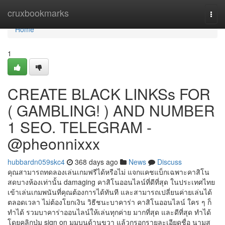
Home
cruxbookmarks
Togg
navi
Home
1
CREATE BLACK LINKSs FOR
( GAMBLING! ) AND NUMBER
1 SEO. TELEGRAM -
@pheonnixxx
hubbardn059skc4
368 days ago
News
Discuss
คุณสามารถทดลองเล่นเกมฟรีได้หรือไม่ แจกแคชแบ็กเฉพาะคาสิโน
สดบางห้องเท่านั้น damaging คาสิโนออนไลน์ที่ดีที่สุด ในประเทศไทย
เข้าเล่นเกมพนันที่คุณต้องการได้ทันที และสามารถเปลี่ยนค่ายเล่นได้
ตลอดเวลา ไม่ต้องโยกเงิน วิธีชนะบาคาร่า คาสิโนออนไลน์ ใคร ๆ ก็
ทำได้ รวมบาคาร่าออนไลน์ให้เล่นทุกค่าย มากที่สุด และดีที่สุด ทำได้
โดยคลิกปุ่ม sign on มุมบนด้านขวา แล้วกรอกรายละเอียดชื่อ นามสุ