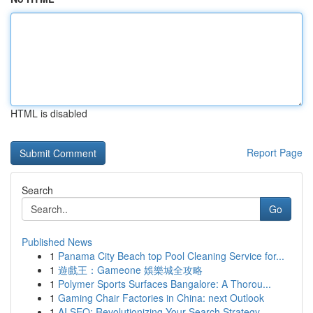
HTML is disabled
Report Page
Search
Go
Published News
1
Panama City Beach top Pool Cleaning Service for...
1
遊戲王：Gameone 娛樂城全攻略
1
Polymer Sports Surfaces Bangalore: A Thorou...
1
Gaming Chair Factories in China: next Outlook
1
AI SEO: Revolutionizing Your Search Strategy