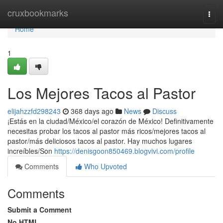
Home
cruxbookmarks
Togg
navi
Home
1
Los Mejores Tacos al Pastor
elijahzzfd298243
368 days ago
News
Discuss
¡Estás en la ciudad/México/el corazón de México! Definitivamente
necesitas probar los tacos al pastor más ricos/mejores tacos al
pastor/más deliciosos tacos al pastor. Hay muchos lugares
increíbles/Son
https://denisgoon850469.blogvivi.com/profile
Comments
Who Upvoted
Comments
Submit a Comment
No HTML