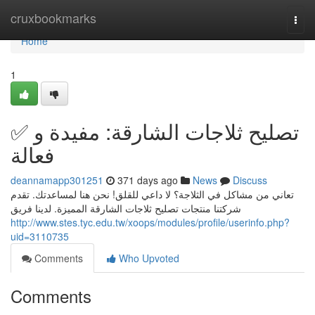
Home
cruxbookmarks
Togg
navi
Home
1
✅ تصليح ثلاجات الشارقة: مفيدة و
فعالة
deannamapp301251
371 days ago
News
Discuss
تعاني من مشاكل في الثلاجة؟ لا داعي للقلق! نحن هنا لمساعدتك. تقدم
شركتنا منتجات تصليح ثلاجات الشارقة المميزة. لدينا فريق
http://www.stes.tyc.edu.tw/xoops/modules/profile/userinfo.php?
uid=3110735
Comments
Who Upvoted
Comments