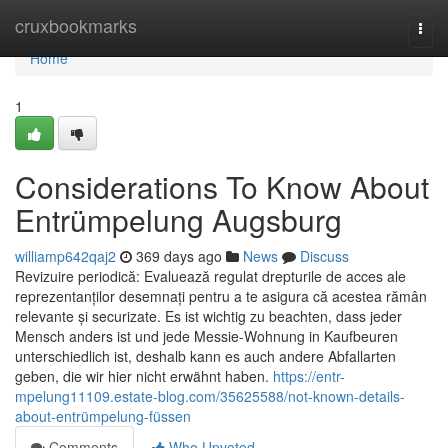
Home
cruxbookmarks
Togg
navi
Home
1
Considerations To Know About
Entrümpelung Augsburg
williamp642qaj2
369 days ago
News
Discuss
Revizuire periodică: Evaluează regulat drepturile de acces ale
reprezentanților desemnați pentru a te asigura că acestea rămân
relevante și securizate. Es ist wichtig zu beachten, dass jeder
Mensch anders ist und jede Messie-Wohnung in Kaufbeuren
unterschiedlich ist, deshalb kann es auch andere Abfallarten
geben, die wir hier nicht erwähnt haben.
https://entr-
mpelung11109.estate-blog.com/35625588/not-known-details-
about-entrümpelung-füssen
Comments
Who Upvoted