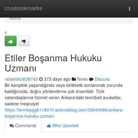
Home
cruxbookmarks
Togg
navi
Home
1
Etiler Boşanma Hukuku
Uzmanı
rafaelckzi638742
373 days ago
News
Discuss
Bir karışıklık yaşandığında veya birliktelik sonlanmak zorunda
kaldığınızda, doğru yönlendirme çok önemlidir. Türk
vatandaşlarına hizmet veren Ankara'daki tecrübeli avukatlar,
sadece meşruiyet
https://fannieyggk118010.activosblog.com/33940986/ankara-
boşanma-hukuku-uzmanı
Comments
Who Upvoted