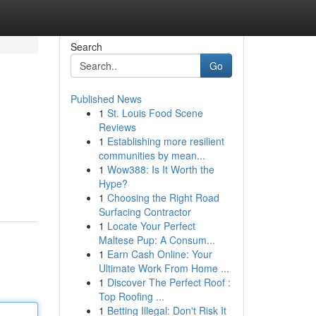
Search
Go
Published News
1
St. Louis Food Scene
Reviews
1
Establishing more resilient
communities by mean...
1
Wow388: Is It Worth the
Hype?
1
Choosing the Right Road
Surfacing Contractor
1
Locate Your Perfect
Maltese Pup: A Consum...
1
Earn Cash Online: Your
Ultimate Work From Home ...
1
Discover The Perfect Roof :
Top Roofing ...
1
Betting Illegal: Don't Risk It