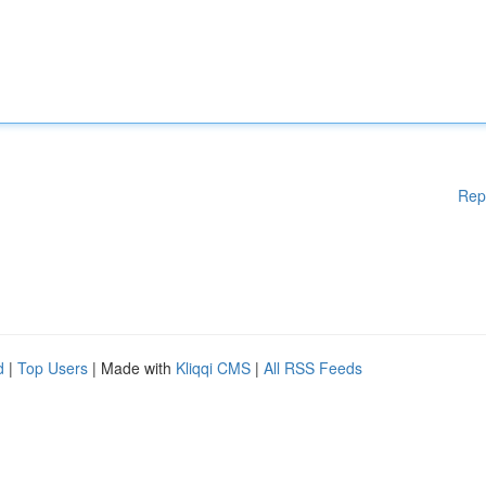
Rep
d
|
Top Users
| Made with
Kliqqi CMS
|
All RSS Feeds