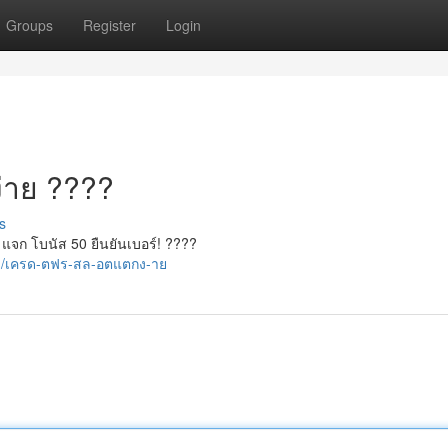
Groups
Register
Login
่าย ????
s
น, แจก โบนัส 50 ยืนยันเบอร์! ????
1/เครด-ตฟร-สล-อตแตกง-าย