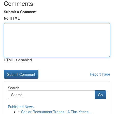
Comments
Submit a Comment
No HTML
HTML is disabled
Report Page
Search
Go
Published News
1
Senior Recruitment Trends : A This Year's ...