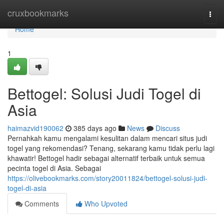
Home
cruxbookmarks
Togg
navi
Home
1
Bettogel: Solusi Judi Togel di
Asia
haimazvid190062
385 days ago
News
Discuss
Pernahkah kamu mengalami kesulitan dalam mencari situs judi
togel yang rekomendasi? Tenang, sekarang kamu tidak perlu lagi
khawatir! Bettogel hadir sebagai alternatif terbaik untuk semua
pecinta togel di Asia. Sebagai
https://olivebookmarks.com/story20011824/bettogel-solusi-judi-
togel-di-asia
Comments
Who Upvoted